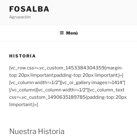
Saltar
FOSALBA
al
Agrupación
contenido
Menú
HISTORIA
[vc_row css=».vc_custom_1453384304359{margin-
top: 20px !important;padding-top: 20px !important;}»]
[vc_column width=»1/2″][vc_oi_gallery images=»1414″]
[/vc_column][vc_column width=»1/2″][vc_column_text
css=».vc_custom_1490635189785{padding-top: 20px
!important;}»]
Nuestra
Historia