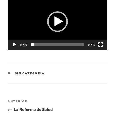
de
vídeo
00:00
00:56
CATEGORÍAS
SIN CATEGORÍA
Navegación
Entrada
ANTERIOR
de
anterior:
La Reforma de Salud
entradas